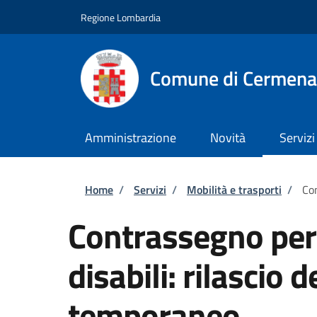
Salta al contenuto principale
Skip to footer content
Regione Lombardia
Comune di Cermena
Amministrazione
Novità
Servizi
Briciole di pane
Home
/
Servizi
/
Mobilità e trasporti
/
Con
Contrassegno per v
disabili: rilascio
temporaneo