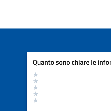
Quanto sono chiare le info
Valutazione
Valuta 5 stelle su 5
Valuta 4 stelle su 5
Valuta 3 stelle su 5
Valuta 2 stelle su 5
Valuta 1 stelle su 5