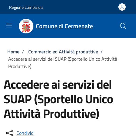
Salta al contenuto principale
Skip to footer content
Regione Lombardia
Comune di Cermenate
Briciole di pane
Home
/
Commercio ed Attività produttive
/
Accedere ai servizi del SUAP (Sportello Unico Attività
Produttive)
Accedere ai servizi del
SUAP (Sportello Unico
Attività Produttive)
Condividi