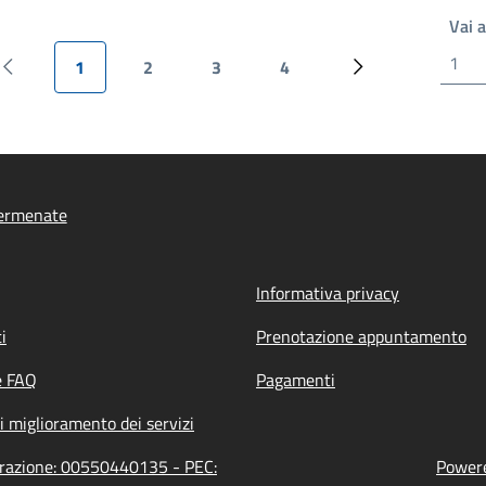
Vai 
1
2
3
4
Pagina precedente
Pagina attuale
Pagina
Pagina
Pagina
Pagina successiv
ermenate
Informativa privacy
i
Prenotazione appuntamento
e FAQ
Pagamenti
i miglioramento dei servizi
trazione: 00550440135 - PEC:
Powere