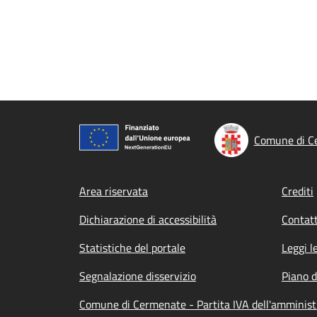
Comune di C
Footer menu
Area riservata
Crediti
Dichiarazione di accessibilità
Contatt
Statistiche del portale
Leggi l
Segnalazione disservizio
Piano d
Comune di Cermenate - Partita IVA dell'amminis