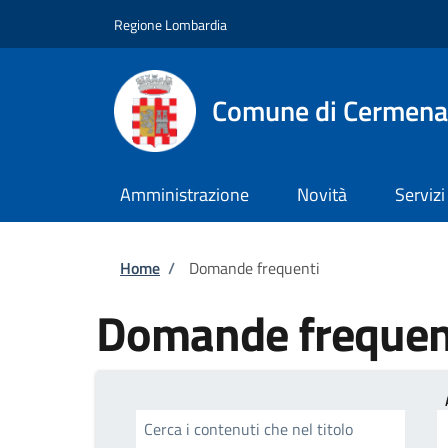
Salta al contenuto principale
Skip to footer content
Regione Lombardia
Comune di Cermena
Amministrazione
Novità
Servizi
Briciole di pane
Home
/
Domande frequenti
Domande frequen
Cerca i contenuti che nel titolo