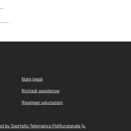
Scrivi il numero della pagina a cui andare
a…
a
Note legali
Richiedi assistenza
Riepilogo valutazioni
d by Sportello Telematico Polifunzionale (v.