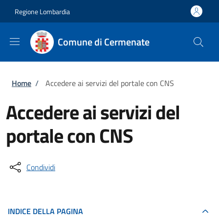
Salta al contenuto principale
Skip to footer content
Regione Lombardia
Comune di Cermenate
Briciole di pane
Home
/
Accedere ai servizi del portale con CNS
Accedere ai servizi del
portale con CNS
Condividi
INDICE DELLA PAGINA