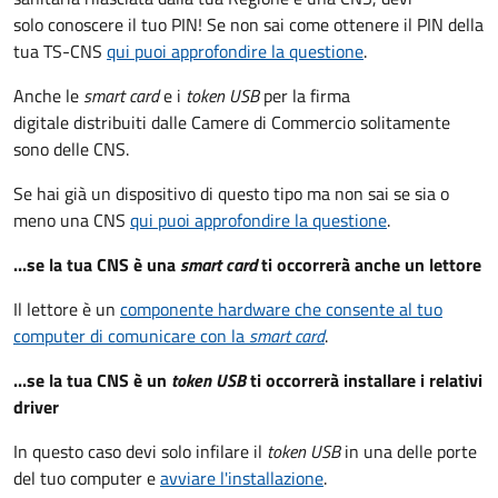
solo conoscere il tuo PIN! Se non sai come ottenere il PIN della
tua TS-CNS
qui puoi approfondire la questione
.
Anche le
smart card
e i
token USB
per la firma
digitale distribuiti dalle Camere di Commercio solitamente
sono delle CNS.
Se hai già un dispositivo di questo tipo ma non sai se sia o
meno una CNS
qui puoi approfondire la questione
.
...se la tua CNS è una
smart card
ti occorrerà anche un lettore
Il lettore è un
componente hardware che consente al tuo
computer di comunicare con la
smart card
.
...se la tua CNS è un
token USB
ti occorrerà installare i relativi
driver
In questo caso devi solo infilare il
token USB
in una delle porte
del tuo computer e
avviare l'installazione
.