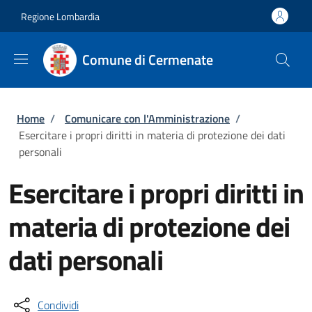
Salta al contenuto principale
Skip to footer content
Regione Lombardia
Comune di Cermenate
Briciole di pane
Home
/
Comunicare con l'Amministrazione
/
Esercitare i propri diritti in materia di protezione dei dati
personali
Esercitare i propri diritti in
materia di protezione dei
dati personali
Condividi