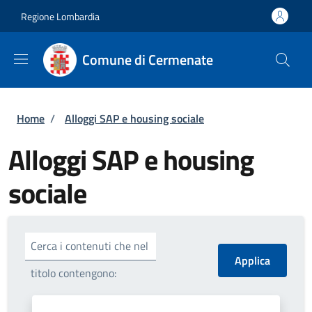
Salta al contenuto principale
Skip to footer content
Regione Lombardia
Comune di Cermenate
Briciole di pane
Home
/
Alloggi SAP e housing sociale
Alloggi SAP e housing
sociale
Cerca i contenuti che nel
titolo contengono: