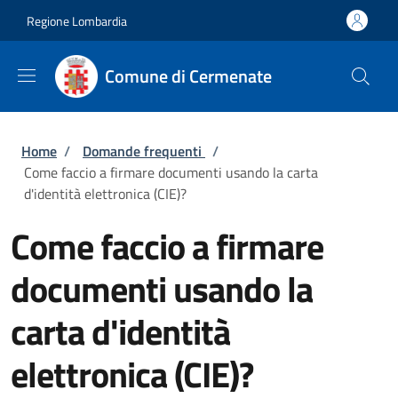
Salta al contenuto principale
Skip to footer content
Regione Lombardia
Comune di Cermenate
Briciole di pane
Home
/
Domande frequenti
/
Come faccio a firmare documenti usando la carta
d'identità elettronica (CIE)?
Come faccio a firmare
documenti usando la
carta d'identità
elettronica (CIE)?