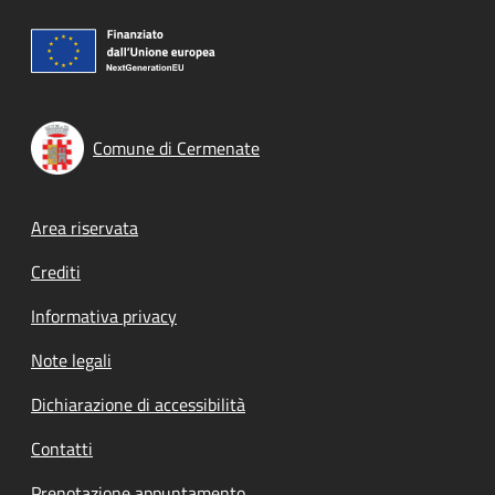
Comune di Cermenate
Footer menu
Area riservata
Crediti
Informativa privacy
Note legali
Dichiarazione di accessibilità
Contatti
Prenotazione appuntamento