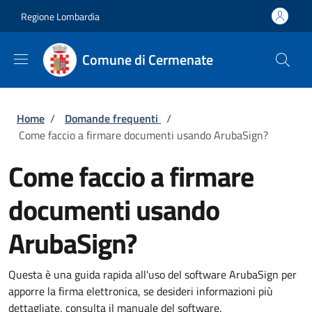
Salta al contenuto principale
Skip to footer content
Regione Lombardia
Comune di Cermenate
Briciole di pane
Home
/
Domande frequenti
/
Come faccio a firmare documenti usando ArubaSign?
Come faccio a firmare
documenti usando
ArubaSign?
Questa è una guida rapida all'uso del software ArubaSign per
apporre la firma elettronica, se desideri informazioni più
dettagliate, consulta il manuale del software.