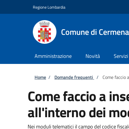
Salta al contenuto principale
Skip to footer content
Regione Lombardia
Comune di Cermena
Amministrazione
Novità
Servizi
Briciole di pane
Home
/
Domande frequenti
/
Come faccio a 
Come faccio a inse
all'interno dei mo
Nei moduli telematici il campo del codice fisca