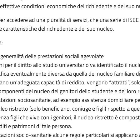
le effettive condizioni economiche del richiedente e del suo n
r accedere ad una pluralità di servizi, che una serie di ISEE v
e caratteristiche del richiedente e del suo nucleo.
a:
a generalità delle prestazioni sociali agevolate
ni per il diritto allo studio universitario va identificato il nu
a eventualmente diversa da quella del nucleo familiare di pr
ano un’adeguata capacità di reddito, vengono “attratti”, solo 
omponenti del nucleo dei genitori dello studente e dei loro re
estazioni sociosanitarie, ad esempio assistenza domiciliare p
cleo ristretto (solo beneficiario, coniuge e figli) rispetto a 
a figli che vive con i genitori, il nucleo ristretto è compost
diti e patrimoni di tale persona.
stazioni socio-sanitarie alcune regole particolari si applicano 