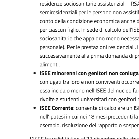
residenze sociosanitarie assistenziali - RS
semiresidenziali per le persone non assistib
conto della condizione economica anche dei
per ciascun figlio. In sede di calcolo dell’I
sociosanitarie che appaiono meno necessari
personale). Per le prestazioni residenziali,
successivamente alla prima domanda di pres
alimenti.
ISEE minorenni con genitori non coniugat
coniugati tra loro e non conviventi occorr
essa incida o meno nell’ISEE del nucleo fami
rivolte a studenti universitari con genitori
ISEE Corrente
: consente di calcolare un 
nell’ipotesi in cui nei 18 mesi precedenti 
esempio, risoluzione del rapporto o sospens
L'ISEE ha validità fino al 31 dicembre dello ste