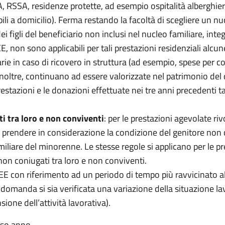
A, RSSA, residenze protette, ad esempio ospitalità alberghier
ili a domicilio). Ferma restando la facoltà di scegliere un nuc
 figli del beneficiario non inclusi nel nucleo familiare, in
SEE, non sono applicabili per tali prestazioni residenziali alcun
e in caso di ricovero in struttura (ad esempio, spese per col
 inoltre, continuano ad essere valorizzate nel patrimonio del 
tazioni e le donazioni effettuate nei tre anni precedenti t
i tra loro e non conviventi
: per le prestazioni agevolate riv
e prendere in considerazione la condizione del genitore non 
liare del minorenne. Le stesse regole si applicano per le prest
 non coniugati tra loro e non conviventi.
ISEE con riferimento ad un periodo di tempo più ravvicinato
la domanda si sia verificata una variazione della situazione 
ione dell’attività lavorativa).
sso anno.