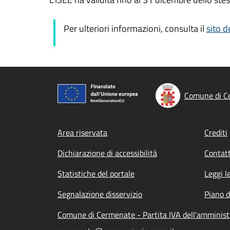
Per ulteriori informazioni, consulta il
sito d
Comune di C
Footer menu
Area riservata
Crediti
Dichiarazione di accessibilità
Contatt
Statistiche del portale
Leggi l
Segnalazione disservizio
Piano d
Comune di Cermenate - Partita IVA dell'amminis