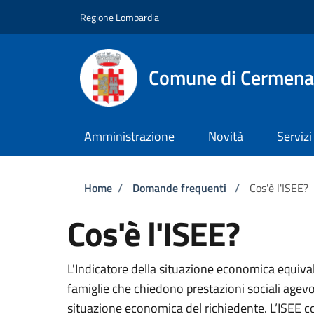
Salta al contenuto principale
Skip to footer content
Regione Lombardia
Comune di Cermena
Amministrazione
Novità
Servizi
Briciole di pane
Home
/
Domande frequenti
/
Cos'è l'ISEE?
Cos'è l'ISEE?
L'Indicatore della situazione economica equiva
famiglie che chiedono prestazioni sociali agevol
situazione economica del richiedente. L’ISEE c