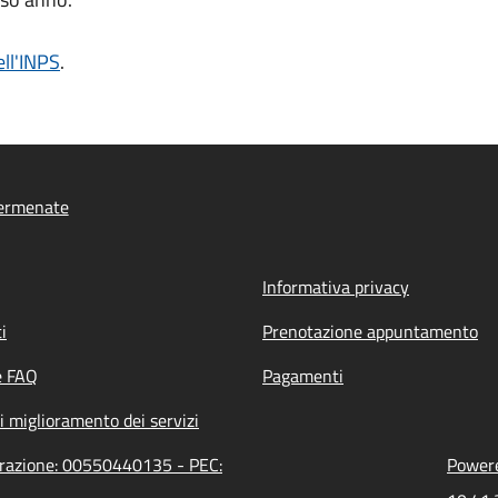
ell'INPS
.
ermenate
Informativa privacy
i
Prenotazione appuntamento
e FAQ
Pagamenti
i miglioramento dei servizi
trazione: 00550440135 - PEC:
Powere