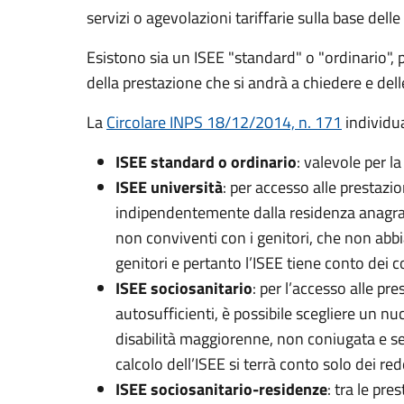
servizi o agevolazioni tariffarie sulla base del
Esistono sia un ISEE "standard" o "ordinario", pe
della prestazione che si andrà a chiedere e dell
La
Circolare INPS 18/12/2014, n. 171
individu
ISEE standard o ordinario
: valevole per l
ISEE università
: per accesso alle prestazio
indipendentemente dalla residenza anagrafic
non conviventi con i genitori, che non abbi
genitori e pertanto l’ISEE tiene conto dei c
ISEE sociosanitario
: per l’accesso alle pr
autosufficienti, è possibile scegliere un nu
disabilità maggiorenne, non coniugata e senz
calcolo dell’ISEE si terrà conto solo dei red
ISEE sociosanitario-residenze
: tra le pre