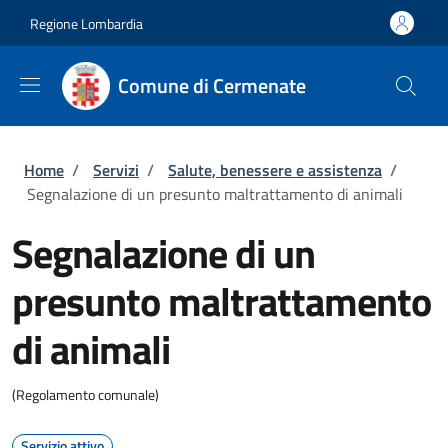
Salta al contenuto principale
Skip to footer content
Regione Lombardia
Comune di Cermenate
Briciole di pane
Home
/
Servizi
/
Salute, benessere e assistenza
/
Segnalazione di un presunto maltrattamento di animali
Segnalazione di un
presunto maltrattamento
di animali
(Regolamento comunale)
Servizio attivo