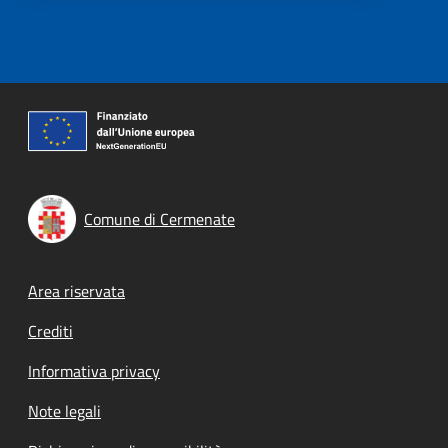
Comune di Cermenate
Footer menu
Area riservata
Crediti
Informativa privacy
Note legali