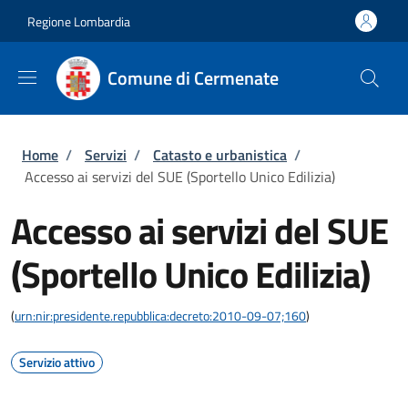
Salta al contenuto principale
Skip to footer content
Regione Lombardia
Comune di Cermenate
Briciole di pane
Home
/
Servizi
/
Catasto e urbanistica
/
Accesso ai servizi del SUE (Sportello Unico Edilizia)
Accesso ai servizi del SUE
(Sportello Unico Edilizia)
(
urn:nir:presidente.repubblica:decreto:2010-09-07;160
)
Servizio attivo