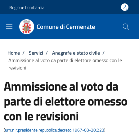
Salta al contenuto principale
Skip to footer content
Regione Lombardia
Comune di Cermenate
Briciole di pane
Home
/
Servizi
/
Anagrafe e stato civile
/
Ammissione al voto da parte di elettore omesso con le
revisioni
Ammissione al voto da
parte di elettore omesso
con le revisioni
(
urn:nir:presidente.repubblica:decreto:1967-03-20;223
)