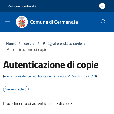
Salta al contenuto principale
Skip to footer content
Regione Lombardia
Comune di Cermenate
Briciole di pane
Home
/
Servizi
/
Anagrafe e stato civile
/
Autenticazione di copie
Autenticazione di copie
(
urn:nir:presidente.repubblica:decreto:2000-12-28;445~art18
)
Servizio attivo
Procedimento di autenticazione di copie