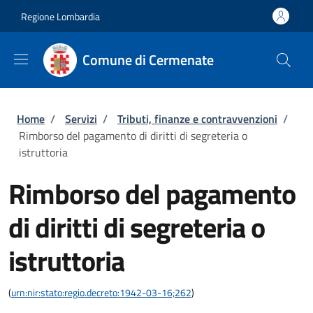
Salta al contenuto principale
Skip to footer content
Regione Lombardia
Comune di Cermenate
Briciole di pane
Home
/
Servizi
/
Tributi, finanze e contravvenzioni
/
Rimborso del pagamento di diritti di segreteria o
istruttoria
Rimborso del pagamento
di diritti di segreteria o
istruttoria
(
urn:nir:stato:regio.decreto:1942-03-16;262
)