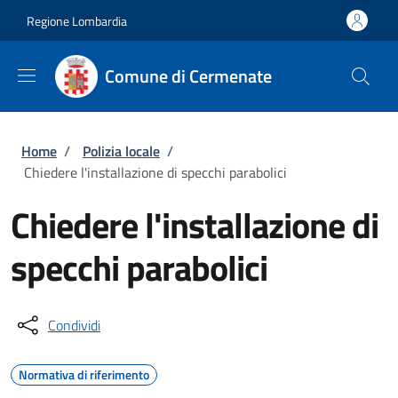
Salta al contenuto principale
Skip to footer content
Regione Lombardia
Comune di Cermenate
Briciole di pane
Home
/
Polizia locale
/
Chiedere l'installazione di specchi parabolici
Chiedere l'installazione di
specchi parabolici
Condividi
Normativa di riferimento