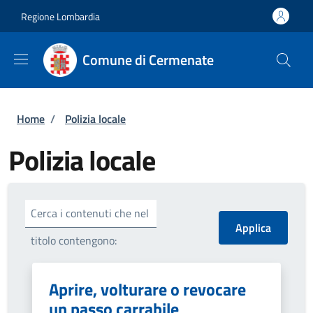
Salta al contenuto principale
Skip to footer content
Regione Lombardia
Comune di Cermenate
Briciole di pane
Home
/
Polizia locale
Polizia locale
Cerca i contenuti che nel
titolo contengono:
Aprire, volturare o revocare
un passo carrabile